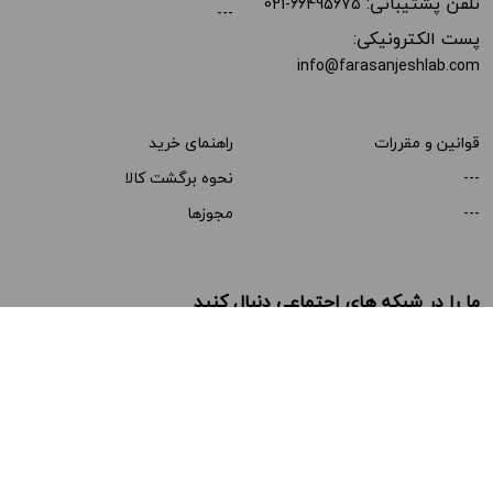
تلفن پشتیبانی:
021-66495675
---
پست الکترونیکی:
info@farasanjeshlab.com
قوانین و مقررات
راهنمای خرید
---
نحوه برگشت کالا
---
مجوزها
ما را در شبکه های اجتماعی دنبال کنید
تمام حقوق این سایت متعلق به فراسنجش لب می‌باشد | طراحی و توسعه توسط
نواندیشان آریاگستر