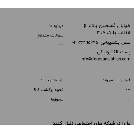
خیابان فلسطین بالاتر از
درباره ما
انقلاب پلاک 307
سوالات متداول
تلفن پشتیبانی:
021-66495675
---
پست الکترونیکی:
info@farasanjeshlab.com
قوانین و مقررات
راهنمای خرید
---
نحوه برگشت کالا
---
مجوزها
ما را در شبکه های اجتماعی دنبال کنید