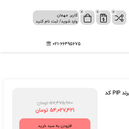
0
0
0
کاربر: مهمان
وارد شوید/ ثبت نام کنید
021-66495675
فایل نگهداری بلوک بافت با ظرفیت 500 عدد بلوک بافت برند PIP کد
57,475,980 تومان
54,027,421 تومان
افزودن به سبد خرید