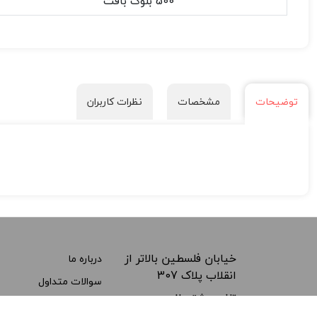
500 بلوک بافت
توضیحات
مشخصات
نظرات کاربران
خیابان فلسطین بالاتر از
درباره ما
انقلاب پلاک 307
سوالات متداول
تلفن پشتیبانی:
---
021-66495675