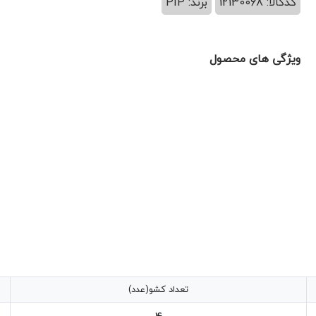
کدکالا: 12130068
برند: PIP
ویژگی های محصول
تعداد کشو(عدد)