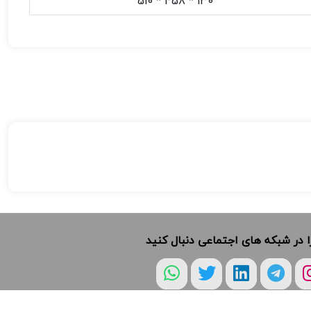
130 * 458 * 510
ا در شبکه های اجتماعی دنبال کنید