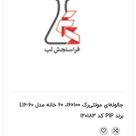
جالوله‌ای مولتی‌رک 100×16، 60 خانه مدل L16-60
برند PIP کد 120183