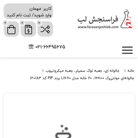
کاربر: مهمان
وارد شوید/ ثبت نام کنید
0
0
0
021-66495675
خانه
جالوله ای، جعبه نوک سمپلر، جعبه میکروتیوب
جالوله‌ای مولتی‌رک 100×16، 60 خانه مدل L16-60 برند PIP کد 120183