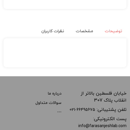
توضیحات
مشخصات
نظرات کاربران
خیابان فلسطین بالاتر از
درباره ما
انقلاب پلاک 307
سوالات متداول
تلفن پشتیبانی:
021-66495675
---
پست الکترونیکی:
info@farasanjeshlab.com