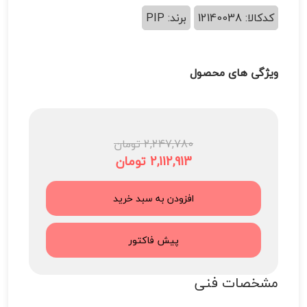
کدکالا: 12140038
برند: PIP
ویژگی های محصول
2,247,780 تومان
2,112,913 تومان
افزودن به سبد خرید
پیش فاکتور
مشخصات فنی