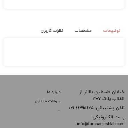
توضیحات
مشخصات
نظرات کاربران
خیابان فلسطین بالاتر از
درباره ما
انقلاب پلاک 307
سوالات متداول
تلفن پشتیبانی:
021-66495675
---
پست الکترونیکی:
info@farasanjeshlab.com