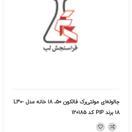
جالوله‌ای مولتی‌رک فالکون 50، 18 خانه مدل L30-
18 برند PIP کد 120185