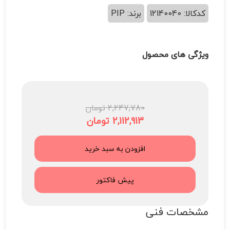
کدکالا: 12140040
برند: PIP
ویژگی های محصول
2,247,780 تومان
2,112,913 تومان
افزودن به سبد خرید
پیش فاکتور
مشخصات فنی