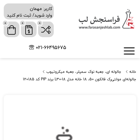
کاربر: مهمان
وارد شوید/ ثبت نام کنید
0
0
0
021-66495675
خانه
جالوله ای، جعبه نوک سمپلر، جعبه میکروتیوب
جالوله‌ای مولتی‌رک فالکون 50، 18 خانه مدل L30-18 برند PIP کد 120185