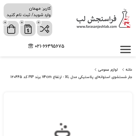
کاربر: مهمان
وارد شوید/ ثبت نام کنید
0
0
0
021-66495675
خانه
لوازم عمومی
جار شستشوی استوانه‌ای پلاستیکی مدل XL - ارتفاع 74cm برند PIP کد 120445