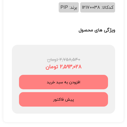
کدکالا: 12170038
برند: PIP
ویژگی های محصول
2,758,540 تومان
2,593,028 تومان
افزودن به سبد خرید
پیش فاکتور