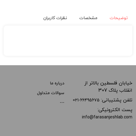
توضیحات
مشخصات
نظرات کاربران
خیابان فلسطین بالاتر از
درباره ما
انقلاب پلاک 307
سوالات متداول
تلفن پشتیبانی:
021-66495675
---
پست الکترونیکی:
info@farasanjeshlab.com