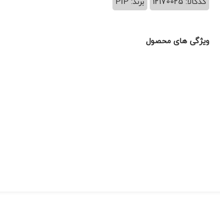
کدکالا: 12170025
برند: PIP
ویژگی های محصول