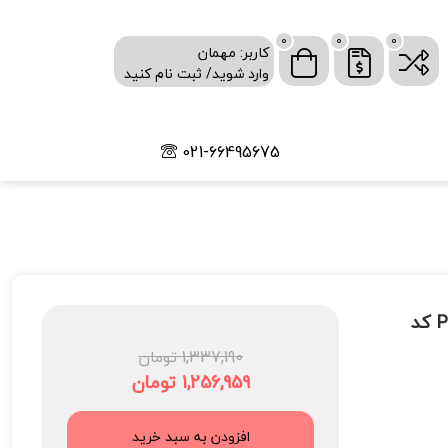
0
0
0
کاربر: مهمان
وارد شوید/ ثبت نام کنید
021-66495675
اپلیکاتور بدون پنبه PS - شکننده بسته 500 عددی برند PIP کد
1,337,190 تومان
1,256,959 تومان
افزودن به سبد خرید