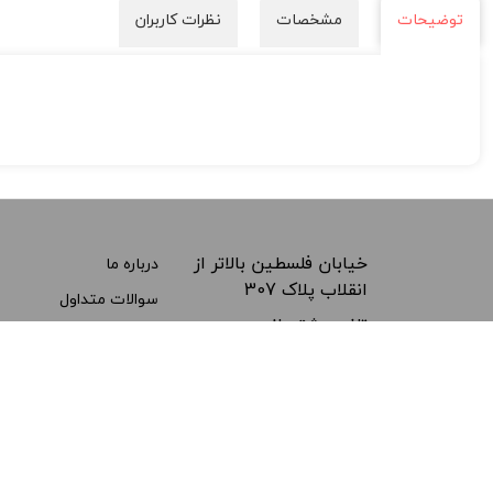
توضیحات
مشخصات
نظرات کاربران
خیابان فلسطین بالاتر از
درباره ما
انقلاب پلاک 307
سوالات متداول
تلفن پشتیبانی:
---
021-66495675
پست الکترونیکی:
info@farasanjeshlab.com